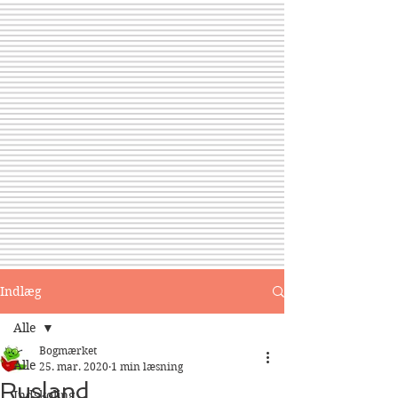
Indlæg
Alle
Bogmærket
Alle
25. mar. 2020
1 min læsning
Rusland
Indskoling