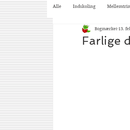
Alle
Indskoling
Mellemtri
Bogmærket
13. fe
2025
2026
Farlige 