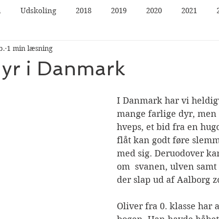
n
Udskoling
2018
2019
2020
2021
b.
1 min læsning
dyr i Danmark
I Danmark har vi heldigv
mange farlige dyr, men e
hveps, et bid fra en hug
flåt kan godt føre slem
med sig. Deruodover ka
om  svanen, ulven samt 
der slap ud af Aalborg z
Oliver fra 0. klasse har