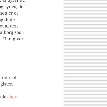
 at dyrene i 
g synes, det 
nen er et 
 godt de 
et af den 
alborg zoo i 
t. Han giver 
 den let 
gister.
ades 
her
.