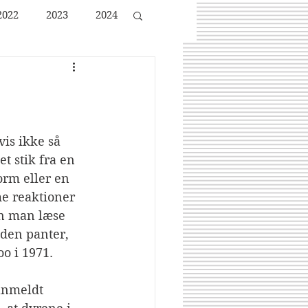
2022
2023
2024
is ikke så 
t stik fra en 
orm eller en 
me reaktioner 
n man læse 
den panter, 
oo i 1971.
 anmeldt 