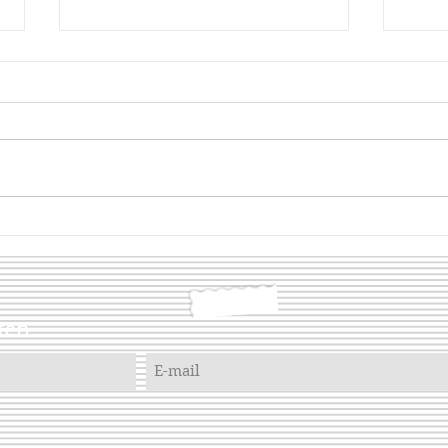
Maia
Corythosaurus
ten