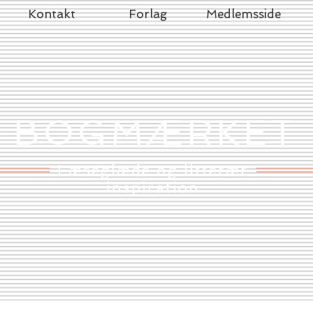
Kontakt
Forlag
Medlemsside
BOGMÆRKET
Læseglæde og litterær
inspiration