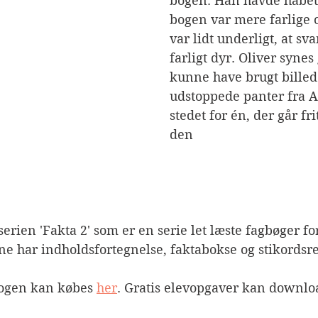
bogen. Han havde håbet,
bogen var mere farlige o
var lidt underligt, at sva
farligt dyr. Oliver synes
kunne have brugt billed
udstoppede panter fra A
stedet for én, der går fri
den 
erien 'Fakta 2' som er en serie let læste fagbøger for
e har indholdsfortegnelse, faktabokse og stikordsre
Bogen kan købes 
her
. Gratis elevopgaver kan downlo