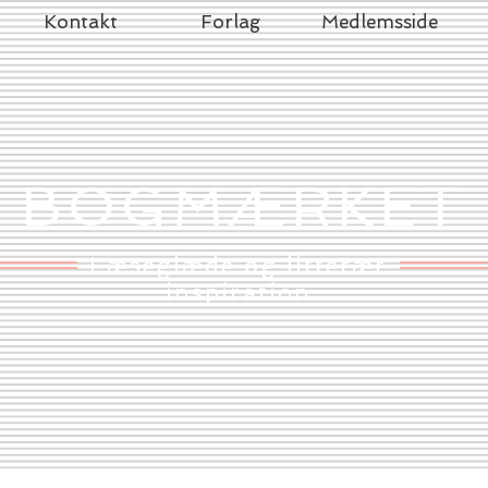
Kontakt
Forlag
Medlemsside
BOGMÆRKET
Læseglæde og litterær
inspiration