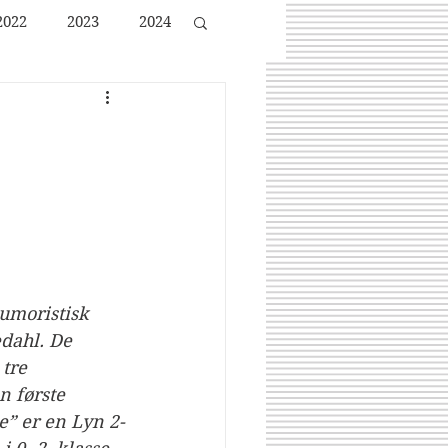
2022
2023
2024
umoristisk 
dahl. De 
tre 
n første 
e” er en Lyn 2-