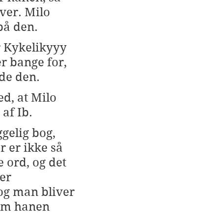
ver. Milo 
på den.
 Kykelikyyy 
r bange for, 
nde den.
d, at Milo 
af Ib.
gelig bog, 
r er ikke så 
ord, og det 
er 
g man bliver 
om hanen 