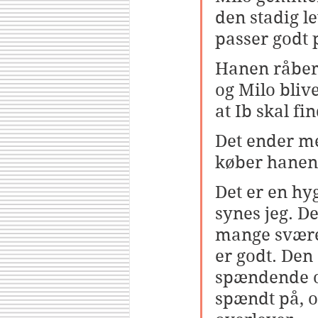
den stadig le
passer godt 
Hanen råber
og Milo blive
at Ib skal fi
Det ender me
køber hanen 
Det er en hyg
synes jeg. De
mange svære 
er godt. Den 
spændende o
spændt på, 