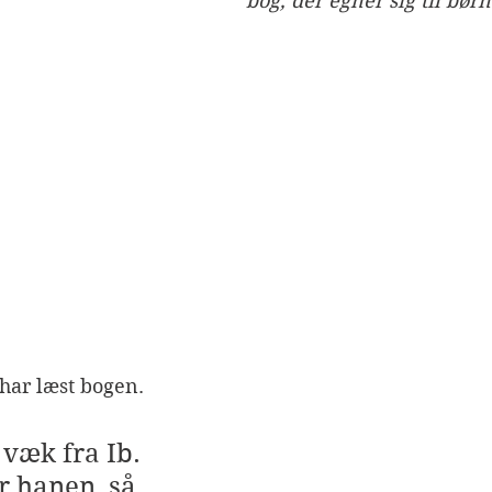
bog, der egner sig til børn 
 har læst bogen.
væk fra Ib. 
 hanen, så 