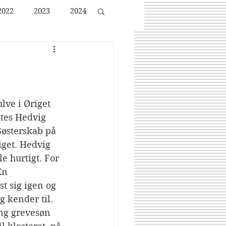
2022
2023
2024
lve i Øriget 
ttes Hedvig 
østerskab på 
iget. Hedvig 
e hurtigt. For 
En 
t sig igen og 
g kender til. 
g grevesøn 