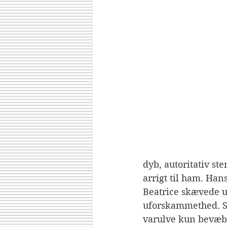
dyb, autoritativ st
arrigt til ham. Han
Beatrice skævede u
uforskammethed. Så
varulve kun bevæbn