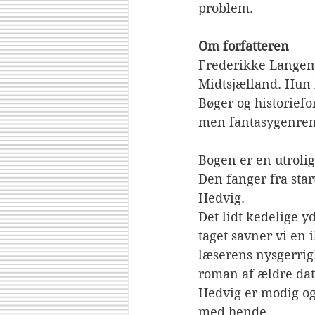
problem.
Om forfatteren
Frederikke Langema
Midtsjælland. Hun b
Bøger og historiefo
men fantasygenrens
Bogen er en utroli
Den fanger fra star
Hedvig.
Det lidt kedelige y
taget savner vi en 
læserens nysgerrig
roman af ældre dato
Hedvig er modig og
med hende.