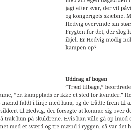
med sin egen dagsorden til
jagt efter svar, der vil på
og kongerigets skæbne. M
Hedvig overvinde sin størs
Frygten for det, der slog
ihjel. Er Hedvig modig nok 
kampen op?
Uddrag af bogen
”Træd tilbage,” beordred
emme, ”en kampplads er ikke et sted for kvinder.” H
s mænd faldt i linje med ham, og de trådte frem til a
sikkert til Hedvig, der forsøgte at komme sig over 
 trak hun på skuldrene. Hvis han ville gå op imod e
et med et sværd og tre mænd i ryggen, så var det h