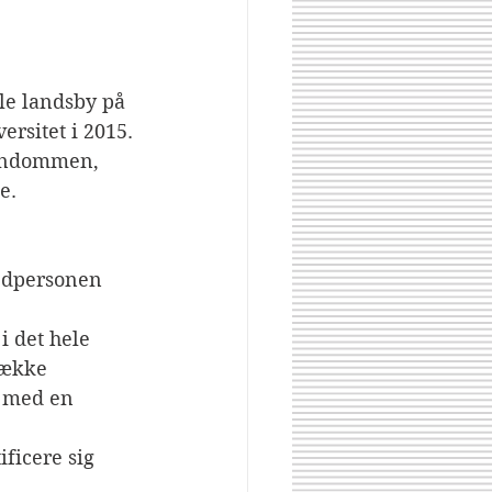
le landsby på 
rsitet i 2015. 
arndommen, 
e.
vedpersonen 
i det hele 
vække 
s med en 
ficere sig 
Share