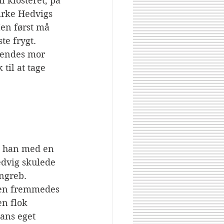
 klosteret, på 
virke Hedvigs 
en først må 
te frygt. 
 hendes mor 
til at tage 
e han med en 
edvig skulede 
ngreb. 
den fremmedes 
n flok 
ans eget 