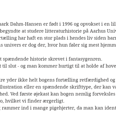
rk Dahm-Hansen er født i 1996 og opvokset i en lil
egyndte at studere litteraturhistorie på Aarhus Unive
rtælling har haft en stor plads i hendes liv siden b
 univers er dog der, hvor hun føler sig mest hjemm
gt spændende historie skrevet i fantasygenren.
t til slut - og man kommer hurtigt til at holde af ho
dre yder ikke helt bogens fortælling retfærdighed og 
illustration eller en spændende skrifttype, der kan 
hed. Ved første øjekast kan bogen nemlig forveksle
, hvilket vi finder ærgerligt.
 rammer ind i mange pigehjerter, da man kan identi