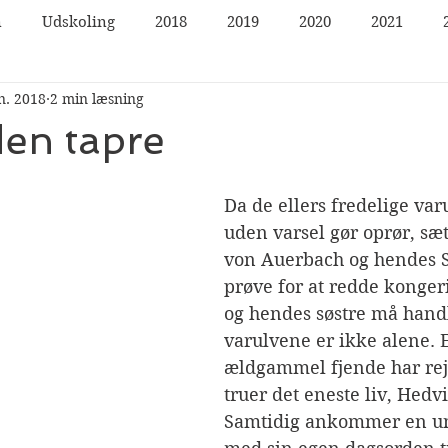
n
Udskoling
2018
2019
2020
2021
n. 2018
2 min læsning
en tapre
Da de ellers fredelige varu
uden varsel gør oprør, sæ
von Auerbach og hendes S
prøve for at redde konger
og hendes søstre må handl
varulvene er ikke alene. 
ældgammel fjende har rejs
truer det eneste liv, Hedvi
Samtidig ankommer en un