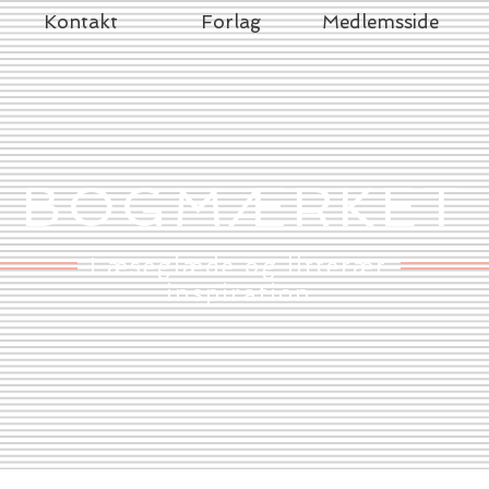
Kontakt
Forlag
Medlemsside
BOGMÆRKET
Læseglæde og litterær
inspiration