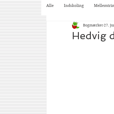
Alle
Indskoling
Mellemtri
Bogmærket
27. ju
2025
2026
Hedvig d