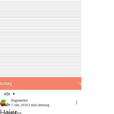
Indlæg
Alle
Bogmærket
Alle
7. okt. 2020
1 min læsning
Hajer
Indskoling