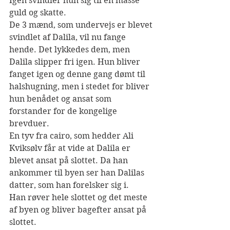
Igen svindler hun sig til en masse 
guld og skatte. 
De 3 mænd, som undervejs er blevet 
svindlet af Dalila, vil nu fange 
hende. Det lykkedes dem, men 
Dalila slipper fri igen. Hun bliver 
fanget igen og denne gang dømt til 
halshugning, men i stedet for bliver 
hun benådet og ansat som 
forstander for de kongelige 
brevduer.
En tyv fra cairo, som hedder Ali 
Kviksølv får at vide at Dalila er 
blevet ansat på slottet. Da han 
ankommer til byen ser han Dalilas 
datter, som han forelsker sig i. 
Han røver hele slottet og det meste 
af byen og bliver bagefter ansat på 
slottet. 