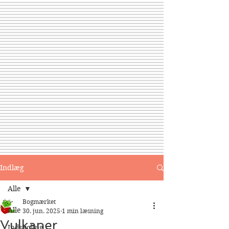
Indlæg
Alle
Bogmærket
Alle
30. jun. 2025
1 min læsning
Vulkaner
Indskoling