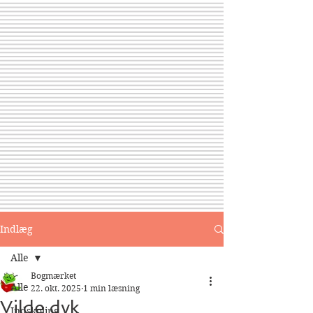
Indlæg
Alle
Bogmærket
Alle
22. okt. 2025
1 min læsning
Vilde dyk
Indskoling