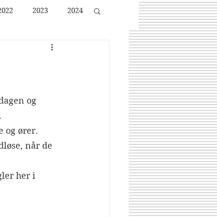
2022
2023
2024
dagen og 
.
e og ører.
dløse, når de 
er her i 