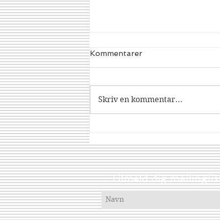
Kommentarer
Dracorex
Skriv en kommentar...
Tilmeld dig mailinglis