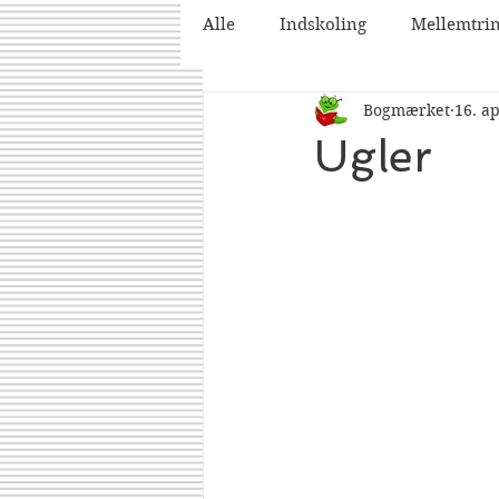
Alle
Indskoling
Mellemtri
Bogmærket
16. a
2025
2026
Ugler