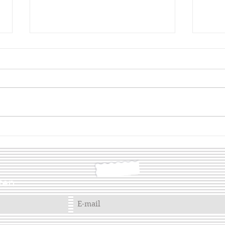
Maia
Corythosaurus
ten