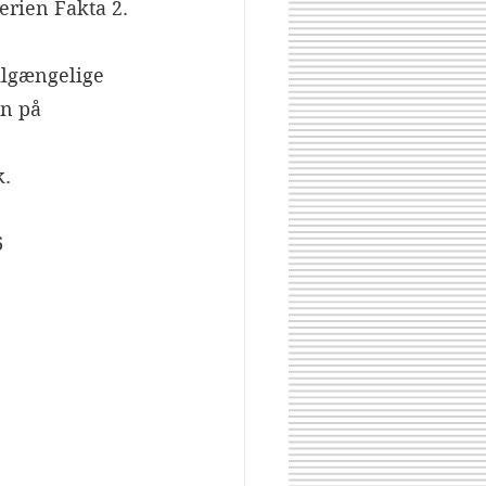
erien Fakta 2.
tilgængelige 
n på 
k.
6