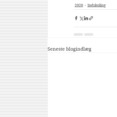
2020
Indskoling
Seneste blogindlæg