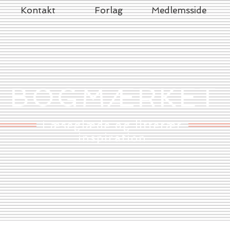
Kontakt
Forlag
Medlemsside
BOGMÆRKET
Læseglæde og litterær
inspiration