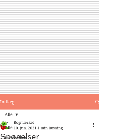
Indlæg
Alle
Bogmærket
Alle
10. jun. 2021
1 min læsning
Spøgelser
Indskoling