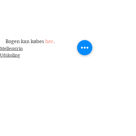
Bogen kan købes 
her
.
Mellemtrin
Udskoling
2019
Se alle
Seneste blogindlæg