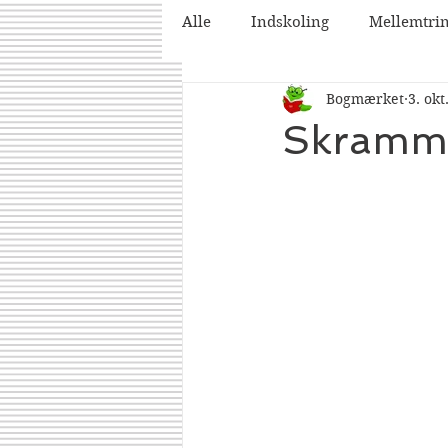
Alle
Indskoling
Mellemtri
Bogmærket
3. okt
2025
2026
Skramme