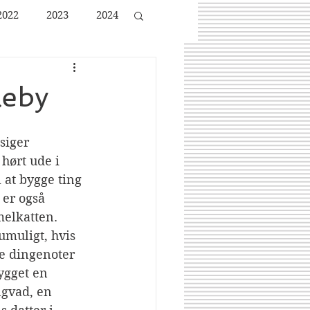
2022
2023
2024
leby
siger 
hørt ude i 
l at bygge ting 
 er også 
elkatten. 
umuligt, hvis 
te dingenoter 
ygget en 
gvad, en 