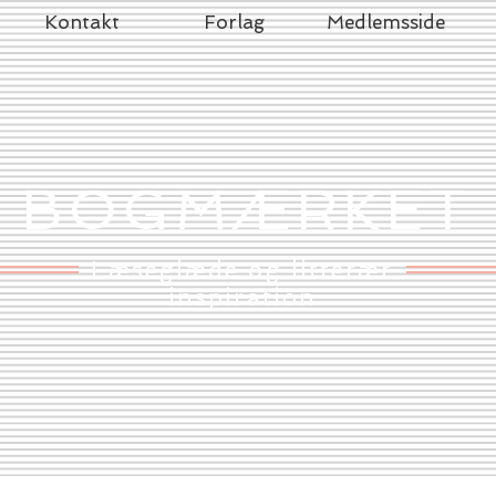
Kontakt
Forlag
Medlemsside
BOGMÆRKET
Læseglæde og litterær
inspiration