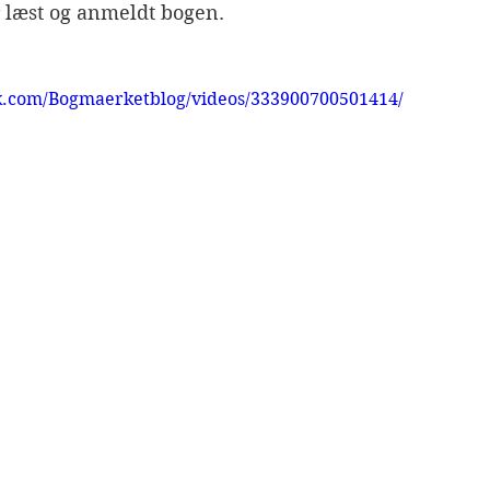
ar læst og anmeldt bogen.
k.com/Bogmaerketblog/videos/333900700501414/