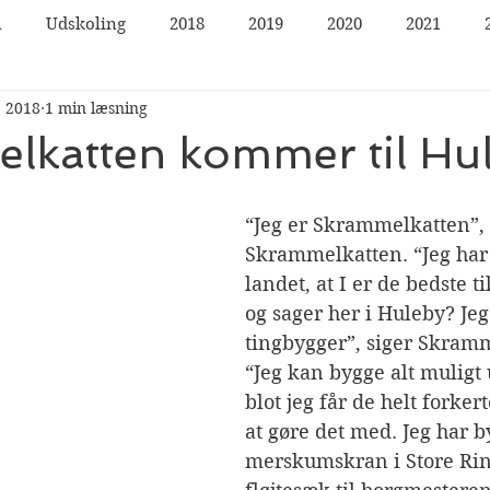
n
Udskoling
2018
2019
2020
2021
. 2018
1 min læsning
lkatten kommer til Hu
“Jeg er Skrammelkatten”, 
Skrammelkatten. “Jeg har 
landet, at I er de bedste ti
og sager her i Huleby? Jeg
tingbygger”, siger Skramm
“Jeg kan bygge alt muligt 
blot jeg får de helt forker
at gøre det med. Jeg har b
merskumskran i Store Rin