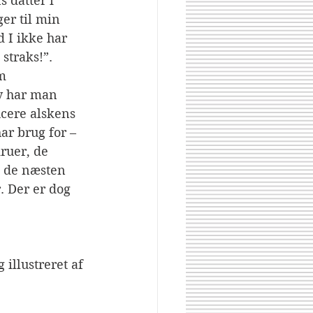
 datter i 
er til min 
 I ikke har 
straks!”. 
m 
y har man 
ucere alskens 
ar brug for – 
ruer, de 
g de næsten 
. Der er dog 
 illustreret af 