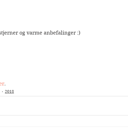
 stjerner og varme anbefalinger :)
er
.
2018