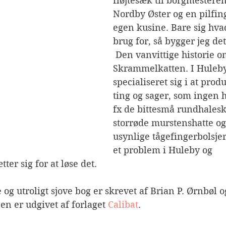
fløjtesæk til borgmesterens
Nordby Øster og en pilfing
egen kusine. Bare sig hvad
brug for, så bygger jeg det 
 Den vanvittige historie o
Skrammelkatten. I Huleb
specialiseret sig i at prod
ting og sager, som ingen h
fx de bittesmå rundhalesk
storrøde murstenshatte o
usynlige tågefingerbolsjer
et problem i Huleby og 
er sig for at løse det.
og utroligt sjove bog er skrevet af Brian P. Ørnbøl og
n er udgivet af forlaget 
Calibat
.