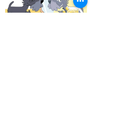
Bogen kan købes 
her
.
Indskoling
2019
Se alle
Seneste blogindlæg