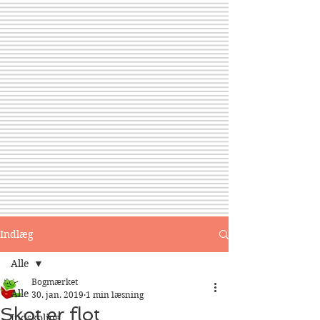
Indlæg
Alle
Bogmærket
Alle
30. jan. 2019
1 min læsning
Skot er flot
Indskoling