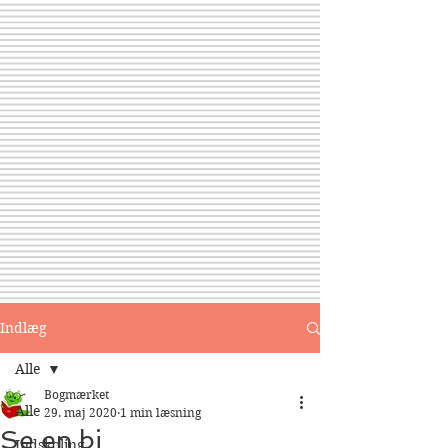
Indlæg
Alle
Bogmærket
Alle
29. maj 2020
1 min læsning
Se en bi
Indskoling