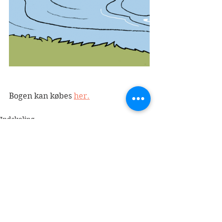
Bogen kan købes 
her.
Indskoling
2020
Se alle
Seneste blogindlæg