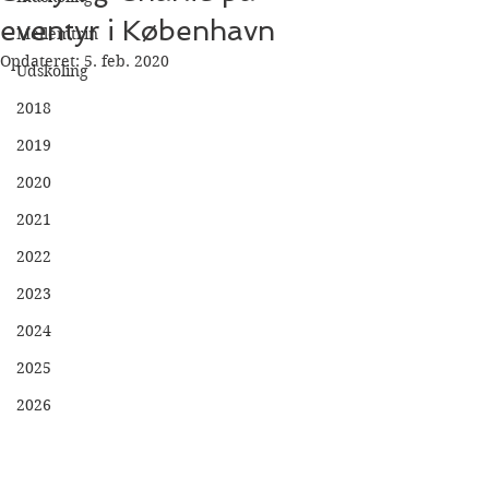
eventyr i København
Mellemtrin
Opdateret:
5. feb. 2020
Udskoling
2018
2019
2020
2021
2022
2023
2024
2025
2026