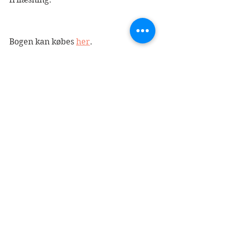
Bogen kan købes 
her
.
I serien findes også:
Indskoling
Mellemtrin
2020