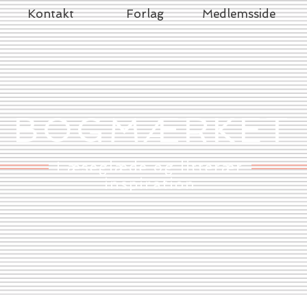
Kontakt
Forlag
Medlemsside
BOGMÆRKET
Læseglæde og litterær
inspiration