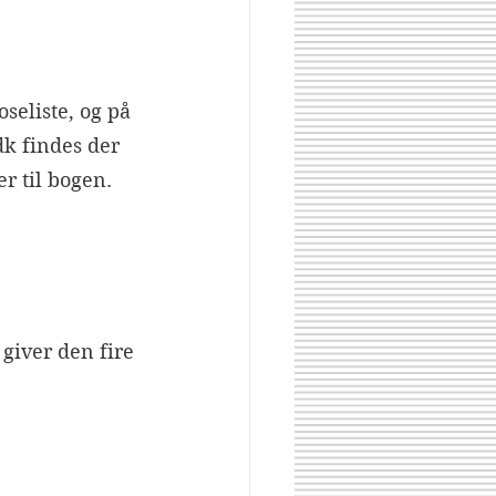
seliste, og på 
k findes der 
er til bogen.
giver den fire 