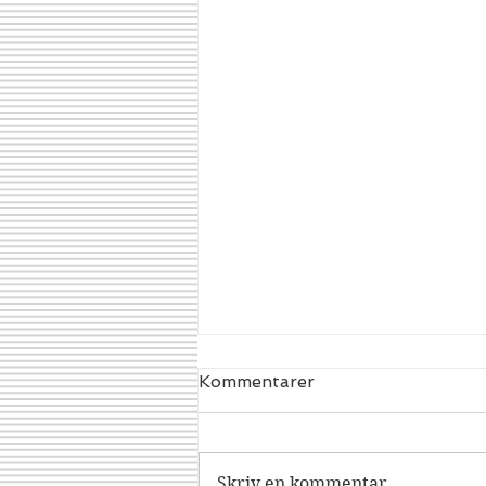
Kommentarer
Dracorex
Skriv en kommentar...