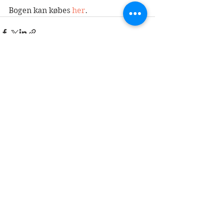
Bogen kan købes 
her
.
Se alle
Seneste blogindlæg