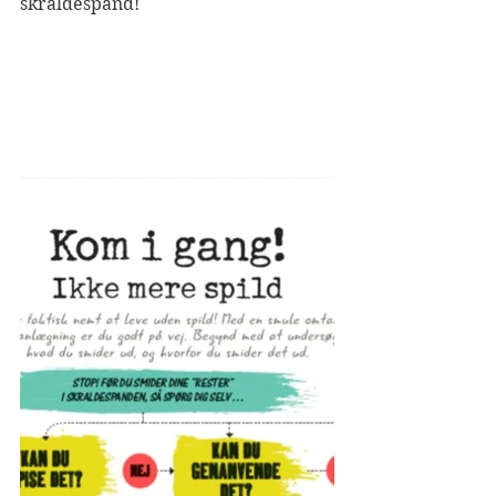
skraldespand!