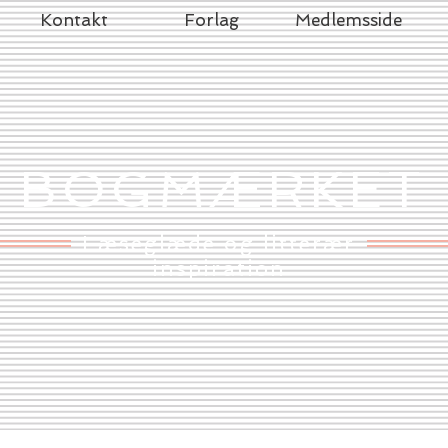
Kontakt
Forlag
Medlemsside
BOGMÆRKET
Læseglæde og litterær
inspiration