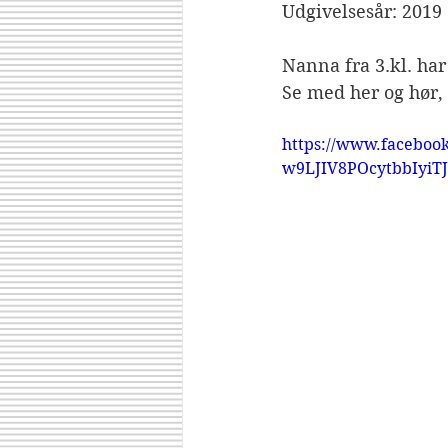
Udgivelsesår: 2019
Nanna fra 3.kl. ha
Se med her og hør,
https://www.faceboo
w9LJIV8POcytbbIyi