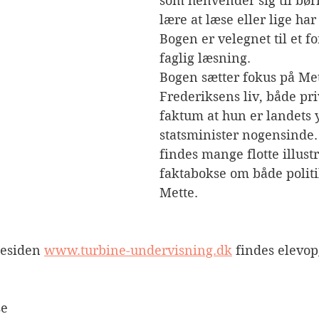
som henvender sig til børn
lære at læse eller lige har 
Bogen er velegnet til et f
faglig læsning. 
Bogen sætter fokus på Met
Frederiksens liv, både pri
faktum at hun er landets 
statsminister nogensinde.
findes mange flotte illust
faktabokse om både polit
Mette. 
esiden 
www.turbine-undervisning.dk
 findes elevop
se