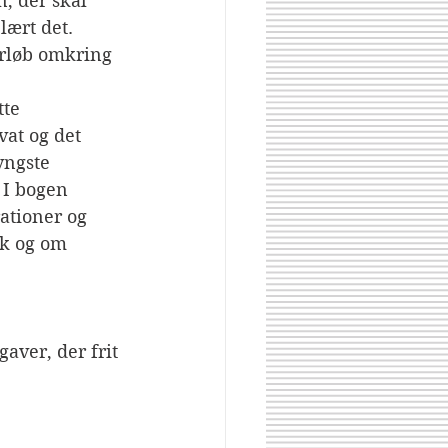
, der skal 
lært det. 
orløb omkring 
te 
vat og det 
yngste 
 I bogen 
rationer og 
ik og om 
gaver, der frit 