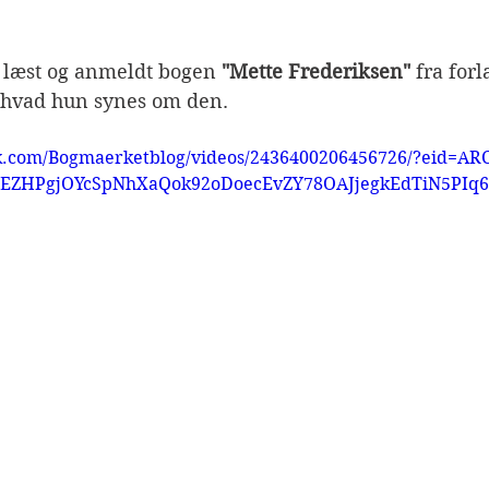
r læst og anmeldt bogen 
"Mette Frederiksen"
 fra forl
 hvad hun synes om den. 
k.com/Bogmaerketblog/videos/2436400206456726/?eid=A
TJEZHPgjOYcSpNhXaQok92oDoecEvZY78OAJjegkEdTiN5PI