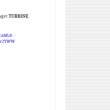
aget 
TURBINE
RCAML8-
q6r2YWW
Share