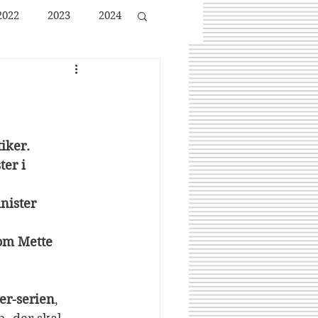
2022
2023
2024
iker. 
er i 
nister 
om Mette 
er-serien
, 