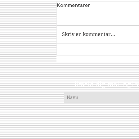
Kommentarer
Dracorex
Skriv en kommentar...
Tilmeld dig mailinglis