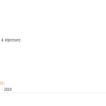
 stjerner. 
er
.
2019