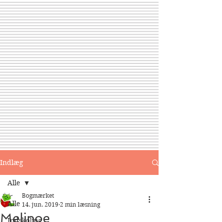
Indlæg
Alle
Bogmærket
Alle
14. jun. 2019
2 min læsning
Melinoe
Indskoling