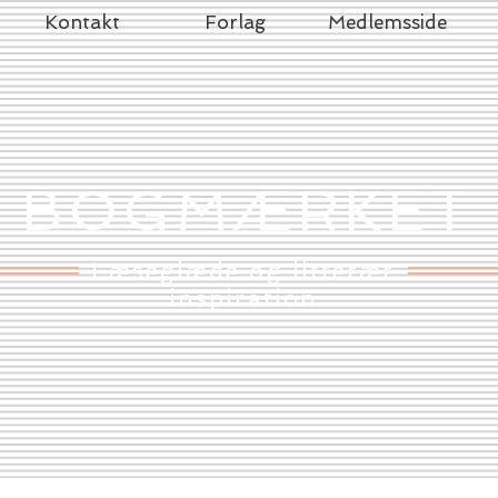
Kontakt
Forlag
Medlemsside
BOGMÆRKET
Læseglæde og litterær
inspiration