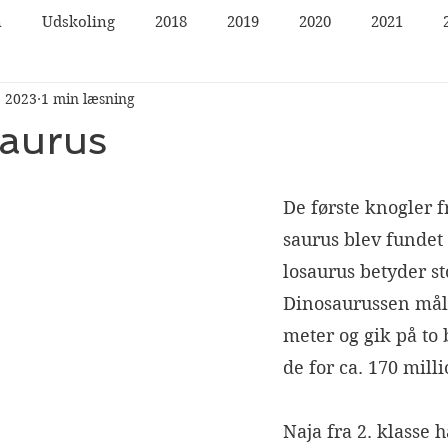
n
Udskoling
2018
2019
2020
2021
j 2023
1 min læsning
aurus
De første knogler 
saurus blev fundet
losaurus betyder sto
Dinosaurussen målte
meter og gik på to 
de for ca. 170 milli
Naja fra 2. klasse 