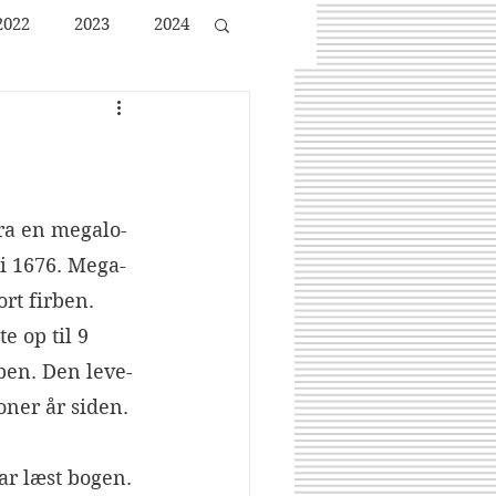
2022
2023
2024
fra en megalo-
 i 1676. Mega-
rt firben. 
 op til 9 
ben. Den leve-
oner år siden. 
har læst bogen. 