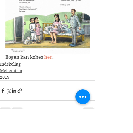
Bogen kan købes 
her
.
Indskoling
Mellemtrin
2019
Se alle
Seneste blogindlæg