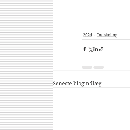
2024
Indskoling
Seneste blogindlæg