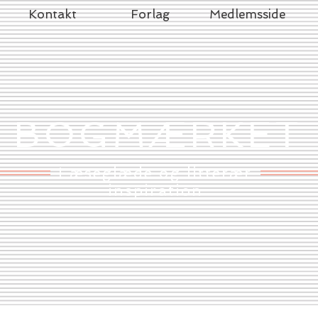
Kontakt
Forlag
Medlemsside
BOGMÆRKET
Læseglæde og litterær
inspiration