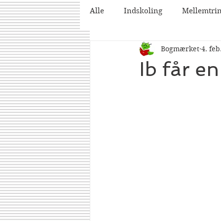
Alle
Indskoling
Mellemtri
Bogmærket
4. feb
2025
2026
Ib får e