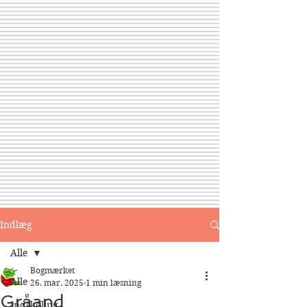
Indlæg
Alle
Bogmærket
Alle
26. mar. 2025
1 min læsning
Gråand
Indskoling