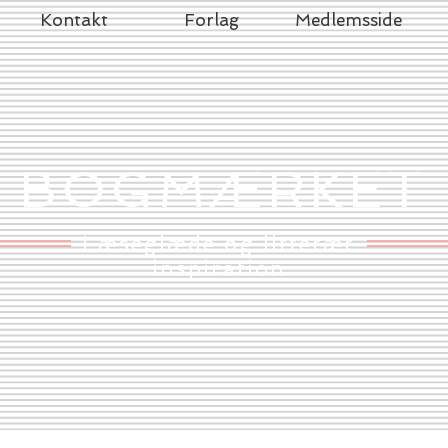
Kontakt
Forlag
Medlemsside
BOGMÆRKET
Læseglæde og litterær
inspiration