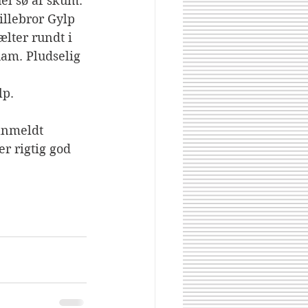
el sø af skum. 
illebror Gylp 
ælter rundt i 
am. Pludselig 
lp.
 anmeldt 
r rigtig god 