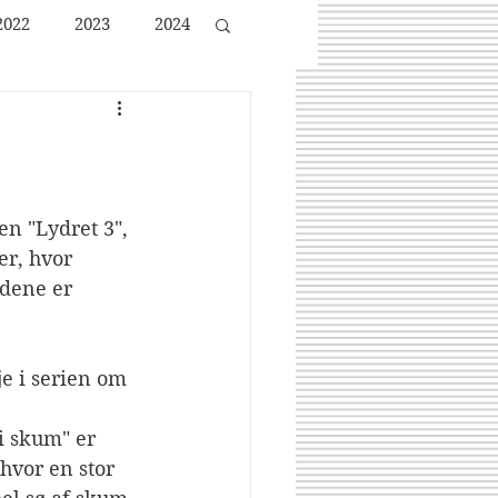
2022
2023
2024
en "Lydret 3", 
r, hvor 
dene er 
e i serien om 
i skum" er 
 hvor en stor 