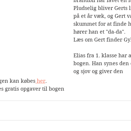
brandbil har lavet en h
Pludselig bliver Gerts l
på et år væk, og Gert v
skummet for at finde h
hører han et "da-da".
Læs om Gert finder Gy
Elias fra 1. klasse har
bogen. Han synes den e
og sjov og giver den
ogen kan købes
 her
. 
 gratis opgaver til bogen 