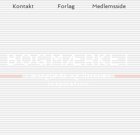
Kontakt
Forlag
Medlemsside
BOGMÆRKET
Læseglæde og litterær
inspiration