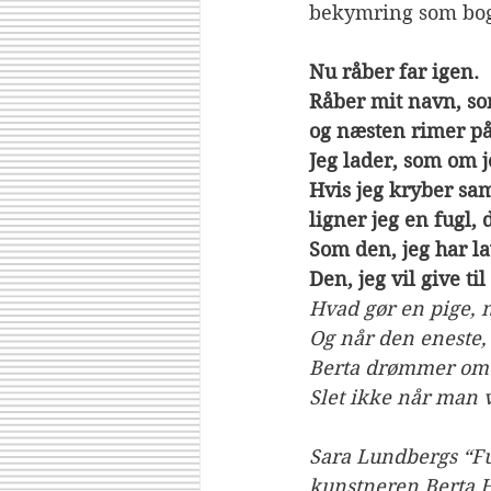
bekymring som bog
Nu råber far igen.
Råber mit navn, so
og næsten rimer på
Jeg lader, som om j
Hvis jeg kryber s
ligner jeg en fugl, 
Som den, jeg har la
Den, jeg vil give ti
Hvad gør en pige, n
Og når den eneste, 
Berta drømmer om a
Slet ikke når man v
Sara Lundbergs “Fug
kunstneren Berta H