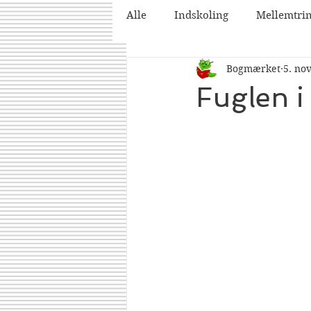
Alle
Indskoling
Mellemtri
Bogmærket
5. no
2025
2026
Fuglen i