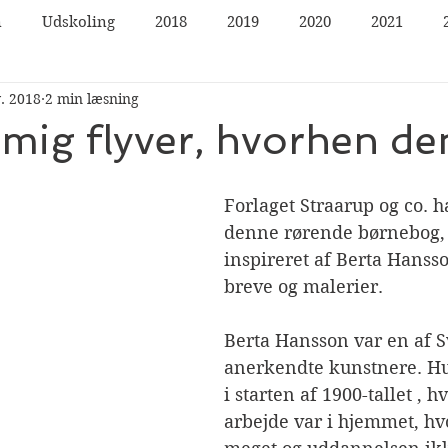
n
Udskoling
2018
2019
2020
2021
v. 2018
2 min læsning
 mig flyver, hvorhen den
Forlaget Straarup og co. h
denne rørende børnebog, 
inspireret af Berta Hanss
breve og malerier. 
Berta Hansson var en af S
anerkendte kunstnere. H
i starten af 1900-tallet , 
arbejde var i hjemmet, hvo