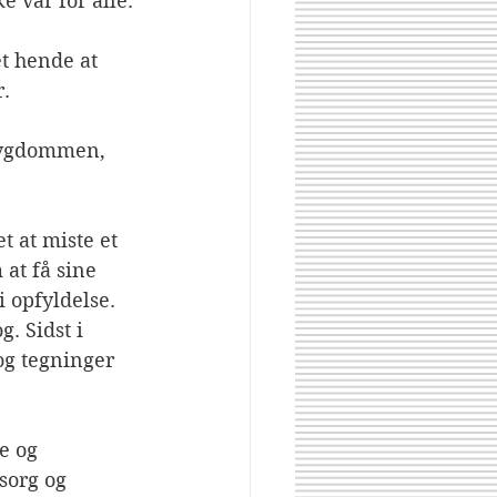
 var for alle. 
t hende at 
. 
sygdommen, 
 at miste et 
at få sine 
 opfyldelse.  
 Sidst i 
og tegninger 
e og 
sorg og 