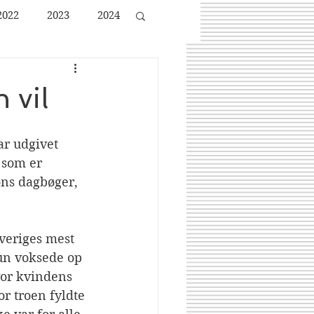
2022
2023
2024
 vil
ar udgivet 
som er 
ons dagbøger, 
veriges mest 
un voksede op 
hvor kvindens 
r troen fyldte 