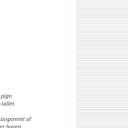
 pige.
tallet.
inspireret af 
Share
er bogen 