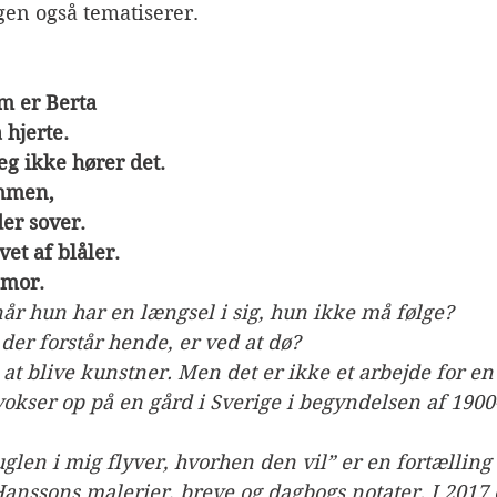
en også tematiserer.
m er Berta
 hjerte.
eg ikke hører det.
ammen,
der sover.
vet af blåler.
l mor.
år hun har en længsel i sig, hun ikke må følge?
der forstår hende, er ved at dø?
t blive kunstner. Men det er ikke et arbejde for en
okser op på en gård i Sverige i begyndelsen af 1900-
len i mig flyver, hvorhen den vil” er en fortælling 
anssons malerier, breve og dagbogs notater. I 2017 