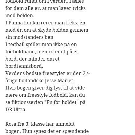
fodbold rundt om i verden. Fælles 
for dem alle er, at man laver tricks 
med bolden. 
I Panna konkurrerer man f.eks. én 
mod én om at skyde bolden gennem 
sin modstanders ben.
I teqball spiller man ikke på en 
fodboldbane, men i stedet på et 
bord, der minder om et 
bordtennisbord.
Verdens bedste freestyler er den 27-
årig
e hollandske Jesse Marlet.
Hvis bogen giver dig lyst til at vide 
mere om freestyle fodbold, kan du 
se fiktionsserien "En for holdet" på 
DR Ultra. 
Rosa fra 3. klasse har anmeldt 
bogen. Hun synes det er spændende 