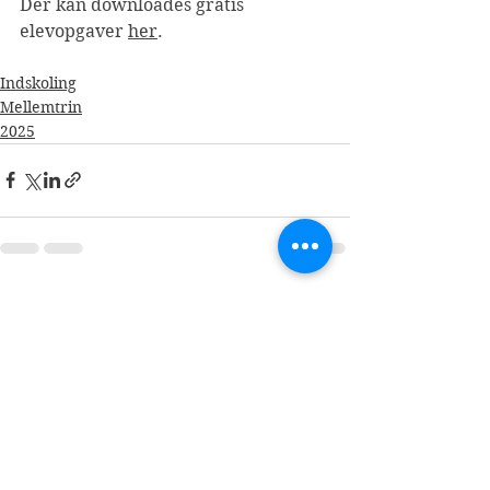
Der kan downloades gratis 
elevopgaver 
her
.
Indskoling
Mellemtrin
2025
Se alle
Seneste blogindlæg