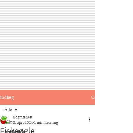
Indlæg
Alle
Bogmærket
Alle
2. apr. 2024
1 min læsning
Fiskeøgle
Indskoling