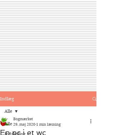
Indlæg
Alle
Bogmærket
Alle
29. maj 2020
1 min læsning
En pc i et wc
Indskoling