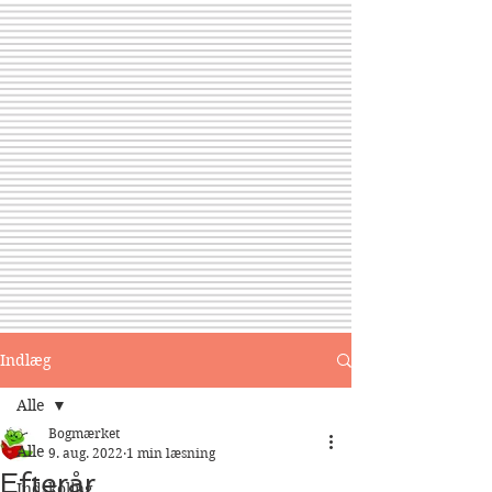
Indlæg
Alle
Bogmærket
Alle
9. aug. 2022
1 min læsning
Efterår
Indskoling