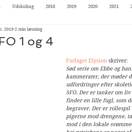
n
Udskoling
2018
2019
2020
2021
b. 2019
2 min læsning
FO 1 og 4
Forlaget Elysion
 skriver:
Sød serie om Ebbe og han
kammerater, der møder da
udfordringer efter skoleti
SFO. Der er tanker om liv 
finder en lille fugl, som
begraver. Der er rollespil
pigerne mod drengene, t
mod i den lokale svømmeh