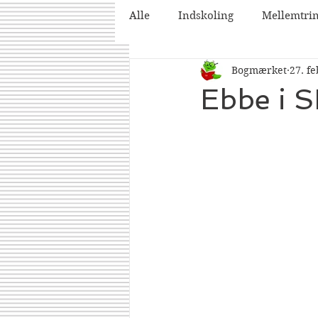
Alle
Indskoling
Mellemtri
Bogmærket
27. fe
2025
2026
Ebbe i S