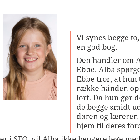
Vi synes begge to, 
en god bog.
Den handler om A
Ebbe. Alba spørge
Ebbe tror, at hun 
række hånden op 
lort. Da hun gør de
de begge smidt u
døren og læreren v
hjem til deres for
 i SFO, vil Alba ikke længere lege med