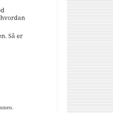
ød 
, hvordan 
n. Så er 
sammen.