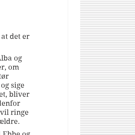
at det er 
lba og 
r, om 
tør 
og sige 
t, bliver 
denfor 
il ringe 
ældre.
 Ebbe og 