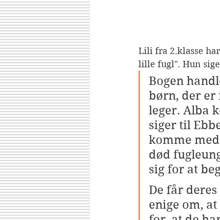
Lili fra 2.klasse h
lille fugl". Hun sige
Bogen handl
børn, der er 
leger. Alba
siger til Ebb
komme med. 
død fugleung
sig for at be
De får deres
enige om, at
for, at de h