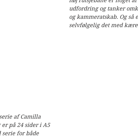
høj rutsjebane er noget af
udfordring og tanker omkr
og kammeratskab. Og så e
selvfølgelig det med kæres
serie af Camilla 
er på 24 sider i A5 
 serie for både 