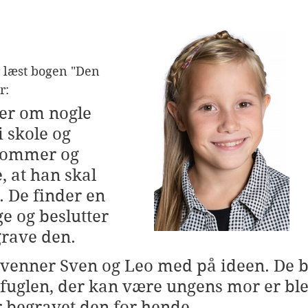
ar læst bogen "Den 
r:
er om nogle 
i skole og 
 kommer og 
e, at han skal 
De finder en 
e og beslutter 
grave den.
 venner Sven og Leo med på ideen. De b
 fuglen, der kan være ungens mor er ble
ar begravet den for hende.