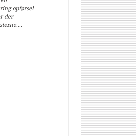
 en 
ing opførsel 
r der 
terne.... 