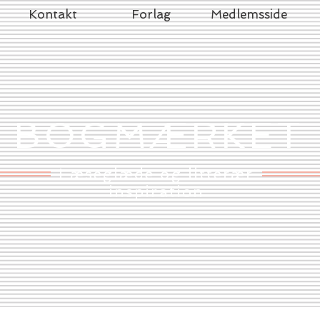
Kontakt
Forlag
Medlemsside
BOGMÆRKET
Læseglæde og litterær
inspiration