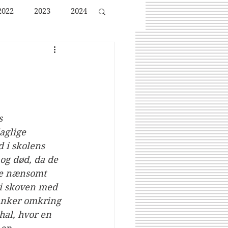
2022
2023
2024
s 
glige 
d i skolens 
og død, da de 
 de nænsomt 
 i skoven med 
anker omkring 
al, hvor en 