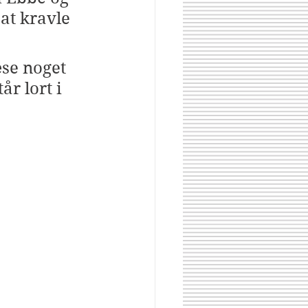
at kravle 
æse noget 
år lort i 