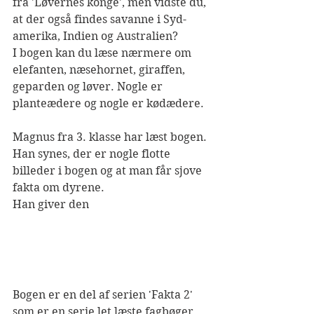
fra 'Løvernes konge', men vidste du, 
at der også findes savanne i Syd-
amerika, Indien og Australien? 
I bogen kan du læse nærmere om 
elefanten, næsehornet, giraffen, 
geparden og løver. Nogle er 
planteædere og nogle er kødædere. 
Magnus fra 3. klasse har læst bogen. 
Han synes, der er nogle flotte 
billeder i bogen og at man får sjove 
fakta om dyrene.
Han giver den 
Bogen er en del af serien 'Fakta 2' 
som er en serie let læste fagbøger 