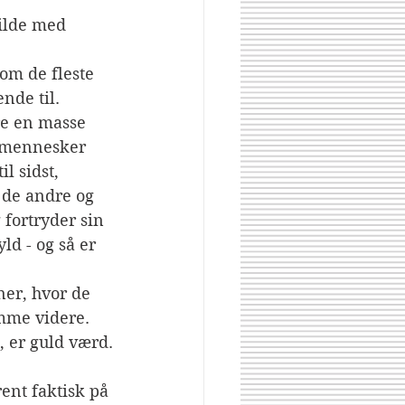
ilde med 
om de fleste 
de til. 
re en masse 
 mennesker 
l sidst, 
 de andre og 
 fortryder sin 
ld - og så er 
ner, hvor de 
mme videre. 
, er guld værd.
ent faktisk på 