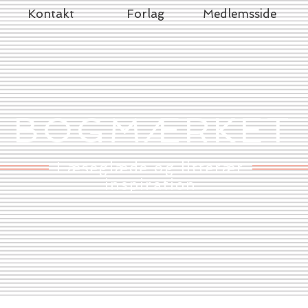
Kontakt
Forlag
Medlemsside
BOGMÆRKET
Læseglæde og litterær
inspiration