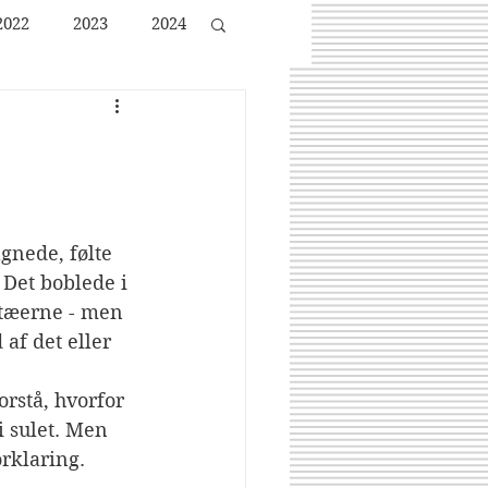
2022
2023
2024
gnede, følte 
 Det boblede i 
etæerne - men 
af det eller 
orstå, hvorfor 
i sulet. Men 
orklaring.