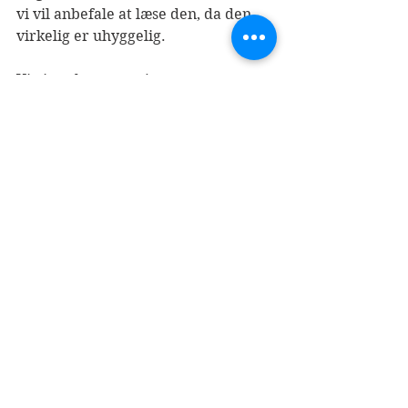
vi vil anbefale at læse den, da den 
virkelig er uhyggelig.
Vi giver bogen 4 stjerner.
Bogen kan købes 
her
.
Se alle
Seneste blogindlæg