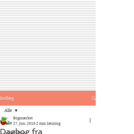
Indlæg
Alle
Bogmærket
Alle
27. jun. 2018
2 min læsning
Dagbog fra
Indskoling