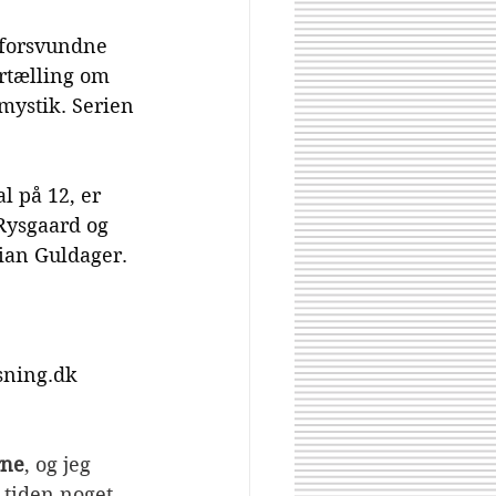
 forsvundne 
ortælling om 
mystik. Serien 
 
l på 12, er 
Rysgaard og 
stian Guldager.
sning.dk
rne
, og jeg 
 tiden noget 