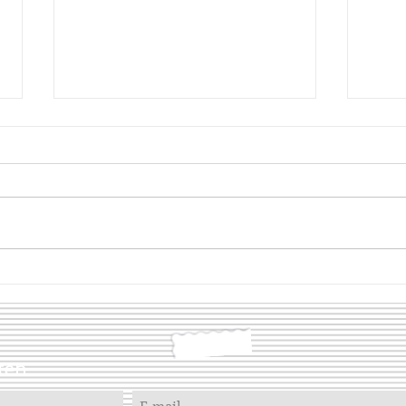
Maia
Corythosaurus
ten