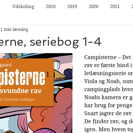
n
Udskoling
2018
2019
2020
2021
1 min læsning
rne, seriebog 1-4
Campisterne – Det
rav er første bind i
letlæsningsserie o
Viola og Noah, som
campingplads hve
Noahs kamera er gå
har brug for penge t
Snart jagter de rav
De finder rav, og d
igen. Men hvem to