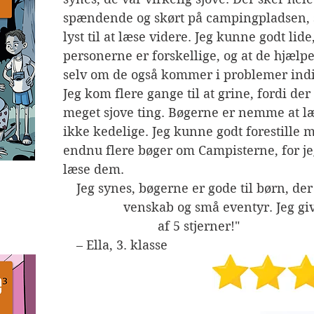
spændende og skørt på campingpladsen, 
lyst til at læse videre. Jeg kunne godt lide,
personerne er forskellige, og at de hjælp
selv om de også kommer i problemer ind
Jeg kom flere gange til at grine, fordi der
meget sjove ting. Bøgerne er nemme at l
ikke kedelige. Jeg kunne godt forestille m
endnu flere bøger om Campisterne, for jeg
læse dem.
s, bøgerne er gode til børn, der kan lide 
                                      venskab og små eventyr. Jeg g
                                           af 5 stjerner!"
                                                       – Ella, 3. klasse