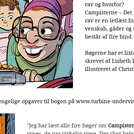
rav og hvorfor?
Campisterne – Det
rav er en letlæst f
venskab, gåder og 
består af fire bind.
Bøgerne har et lixta
skrevet af Lisbeth 
illustreret af Chri
gængelige opgaver til bogen på 
www.turbine-undervi
"Jeg har læst alle fire bøger om 
Campiste
synes, de var virkelig sjove. Der sker hele