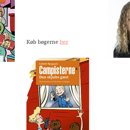
Køb bøgerne 
her