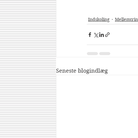
Indskoling
Mellemtrin
Seneste blogindlæg