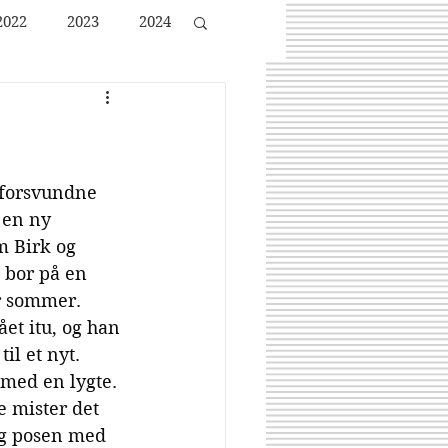
2022
2023
2024
 forsvundne 
 en ny 
m Birk og 
 bor på en 
r sommer.
et itu, og han 
il et nyt. 
 med en lygte. 
e mister det 
g posen med 