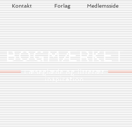
Kontakt
Forlag
Medlemsside
BOGMÆRKET
Læseglæde og litterær
inspiration