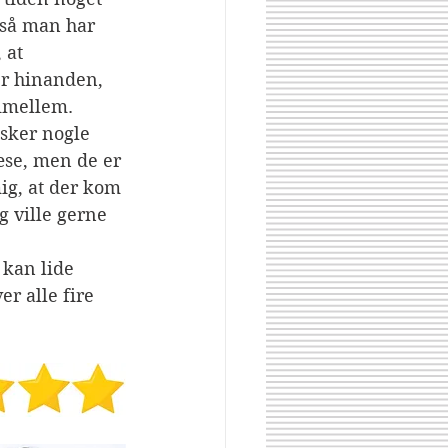
så man har 
 at 
er hinanden, 
imellem.
 sker nogle 
æse, men de er 
ig, at der kom 
 ville gerne 
iver alle fire 
Share