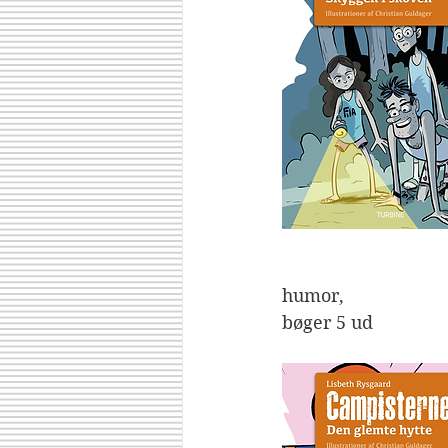
                                                       Jeg syne
humor,                  
bøger 5 ud                 