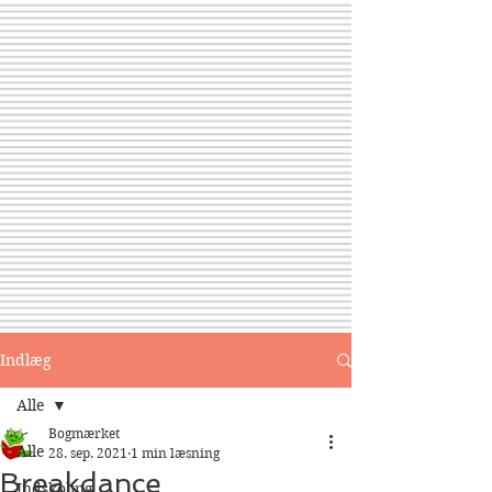
Indlæg
Alle
Bogmærket
Alle
28. sep. 2021
1 min læsning
Breakdance
Indskoling