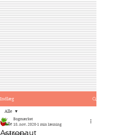
Indlæg
Alle
Bogmærket
Alle
18. nov. 2020
1 min læsning
Astronaut
Indskoling