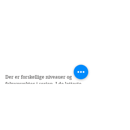
Der er forskellige niveauer og 
fokuspunkter i serien. I de letteste 
af bøgerne er historien bygget op 
med lydrette ord med to til tre 
bogstaver. Alle historierne er 
skrevet med store bogstaver, som 
børnene også ofte lærer at gøre i 
skolen. 