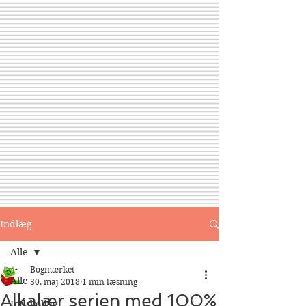
Indlæg
Alle
Bogmærket
Alle
30. maj 2018
1 min læsning
Alkalær serien med 100%
Indskoling