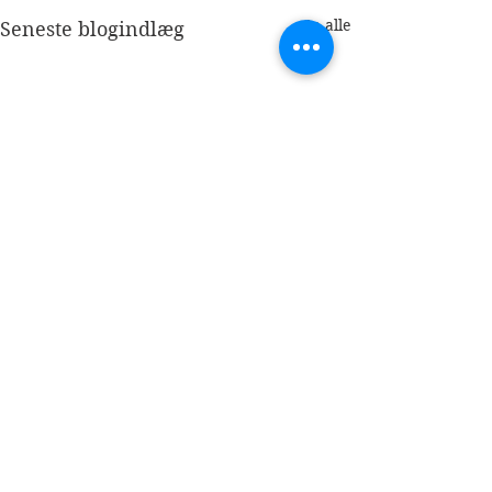
Se alle
Seneste blogindlæg
Kommentarer
Maiasaura