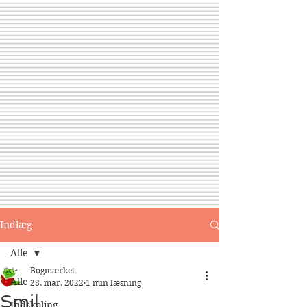
Indlæg
Alle
Bogmærket
Alle
28. mar. 2022
1 min læsning
Smil
Indskoling